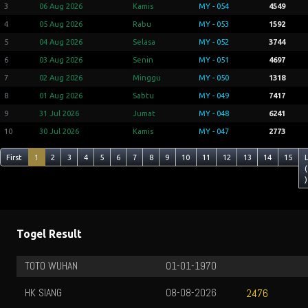
3
06 Aug 2026
Kamis
MY - 054
4549
4
05 Aug 2026
Rabu
MY - 053
1592
5
04 Aug 2026
Selasa
MY - 052
3744
6
03 Aug 2026
Senin
MY - 051
4697
7
02 Aug 2026
Minggu
MY - 050
1318
8
01 Aug 2026
Sabtu
MY - 049
7417
9
31 Jul 2026
Jumat
MY - 048
6241
10
30 Jul 2026
Kamis
MY - 047
2773
First
1
2
3
4
5
6
7
8
9
10
11
12
13
14
15
(
)
Togel Result
TOTO WUHAN
01-01-1970
HK SIANG
08-08-2026
2476