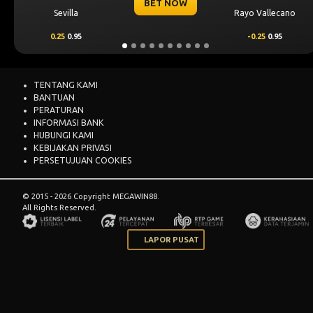
BET NOW
lla
Rayo Vallecano
Alaves
0.95
-0.25
0.95
0.00
0.6
TENTANG KAMI
BANTUAN
PERATURAN
INFORMASI BANK
HUBUNGI KAMI
KEBIJAKAN PRIVASI
PERSETUJUAN COOKIES
© 2015 - 2026 Copyright MEGAWIN88.
All Rights Reserved.
LAPOR PUSAT